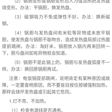
（2）锅胆变形或锅胆变形后人为强加热把发热盘
烧变形。办法：平锅胆，换发热盘。
（3）磁钢吸力不免或弹性不好。办法：换新磁
钢。
（4）锅胆与发热盘间有米粒等异物或未放平锅
胆，使发热盘与锅胆不能吻合，造成发热盘局部过热面
提前跳闸。办法：淘好米，锅胆放入锅内再来回转一
下，胆与盘间如有异物就会知道。
（5）锅胆不是此锅上的，锅胆与发热盘弧度不一
样。办法：换回原锅胆再试。
注意：电饭锅提前跳闸，说明肯定有某种原因或故
障，一定要查明原因，而不要盲目按住按键强制加热，
那样会烧坏发热盘或引起其它危险。
1.灯不亮、不加热。
（1）检查电源线是否通电。