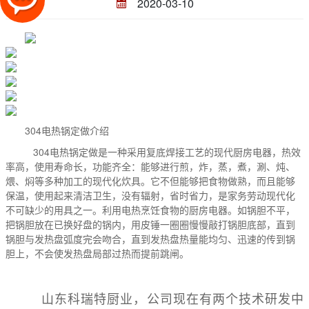
2020-03-10
304电热锅定做介绍
304电热锅定做是一种采用复底焊接工艺的现代厨房电器，热效
率高，使用寿命长，功能齐全：能够进行煎，炸，蒸，煮，涮、炖、
煨、焖等多种加工的现代化炊具。它不但能够把食物做熟，而且能够
保温，使用起来清洁卫生，没有辐射，省时省力，是家务劳动现代化
不可缺少的用具之一。利用电热烹饪食物的厨房电器。如锅胆不平，
把锅胆放在已换好盘的锅内，用皮锤一圈圈慢慢敲打锅胆底部，直到
锅胆与发热盘弧度完会吻合，直到发热盘热量能均匀、迅速的传到锅
胆上，不会使发热盘局部过热而提前跳闸。
山东科瑞特厨业，公司现在有两个技术研发中