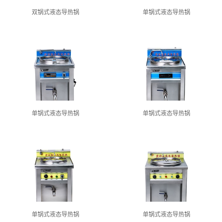
双锅式液态导热锅
单锅式液态导热锅
单锅式液态导热锅
单锅式液态导热锅
单锅式液态导热锅
单锅式液态导热锅