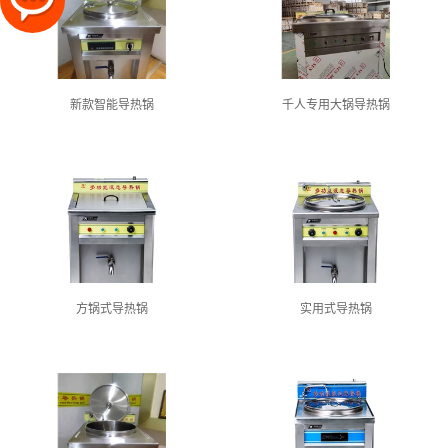
新款智能导热锅
千人专用大锅导热锅
方锅式导热锅
实用式导热锅