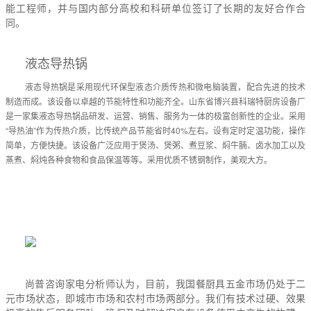
能工程师，并与国内部分高校和科研单位签订了长期的友好合作合
同。
液态导热锅
液态导热锅是采用现代环保型液态介质传热和微电脑装置，配合先进的技术
制造而成。该设备以卓越的节能特性和功能齐全。山东省博兴县科瑞特厨房设备厂
是一家集液态导热锅品研发、运营、销售、服务为一体的极富创新性的企业。采用
“导热油”作为传热介质，比传统产品节能省时40%左右。设有定时定温功能，操作
简单，方便快捷。该设备广泛应用于煲汤、煲粥、煮豆浆、焖牛腩、卤水加工以及
蒸煮、焖炖各种食物和食品保温等等。采用优质不锈钢制作，美观大方。
尚普咨询家电分析师认为，目前，我国餐厨具五金市场仍处于二
元市场状态，即城市市场和农村市场两部分。我们有技术过硬、效果