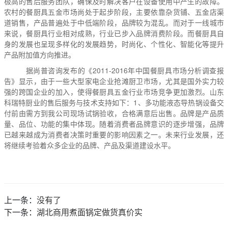
极高的售后服务团队，确保及时解决客户在设备使用中产生的故障。
农村的餐厨具五金市场尚处于起步阶段，主要依靠杂货铺、五金店渠
道销售，产品普遍处于中低端阶段，品牌较为混乱。而对于一线城市
来说，餐厨具行业相对成熟，行业已步入品牌消费阶段。而餐厨具自
身的发展也呈现多样化的发展趋势，时尚化、个性化、智能化等提升
产品附加值方向推进。
据尚普咨询发布的《2011-2016年中国餐厨具市场分析调查报
告》显示，由于一些大型家电企业抢滩厨卫市场，尤其是国外实力较
强的跨国企业的加入，使得餐厨具五金行业市场竞争更加激烈。山东
科瑞特厨业的售后服务与技术支持如下：1、
多功能液态导热锅
设备交
付前由需方到我公司现场试锅验收，合格满意后出售。品牌是产品质
量、品位、功能的集中体现。随着消费者品牌意识的逐步增强，品牌
已越来越成为消费者决策时重要的影响因素之一。未来行业发展，还
将继续考验着众多企业的品牌、产品及渠道建设水平。
上一条：
没有了
下一条：
湖北商用煮面锅定做货真价实