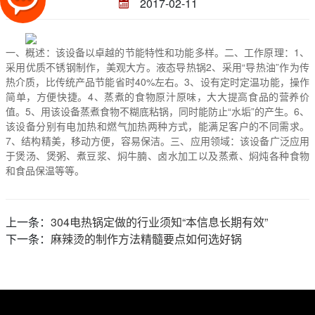
2017-02-11
一、概述：该设备以卓越的节能特性和功能多样。二、工作原理：1、
采用优质不锈钢制作，美观大方。液态导热锅2、采用“导热油”作为传
热介质，比传统产品节能省时40%左右。3、设有定时定温功能，操作
简单，方便快捷。4、蒸煮的食物原汁原味，大大提高食品的营养价
值。5、用该设备蒸煮食物不糊底粘锅，同时能防止“水垢”的产生。6、
该设备分别有电加热和燃气加热两种方式，能满足客户的不同需求。
7、结构精美，移动方便，容易保洁。三、应用领域：该设备广泛应用
于煲汤、煲粥、煮豆浆、焖牛腩、卤水加工以及蒸煮、焖炖各种食物
和食品保温等等。
上一条：
304电热锅定做的行业须知“本信息长期有效”
下一条：
麻辣烫的制作方法精髓要点如何选好锅