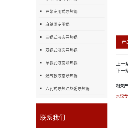
豆浆专用式导热锅
麻辣烫专用锅
三锅式液态导热锅
产
双锅式液态导热锅
单锅式液态导热锅
上一
下一
燃气款液态导热锅
相关产
六孔式导热油熬粥导热锅
水饺专
联系我们